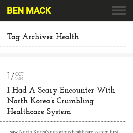
BEN MACK
Tag Archives: Health
1
OCT
2014
I Had A Scary Encounter With
North Korea’s Crumbling
Healthcare System
I saw North Korea’s notorious healthcare system first-